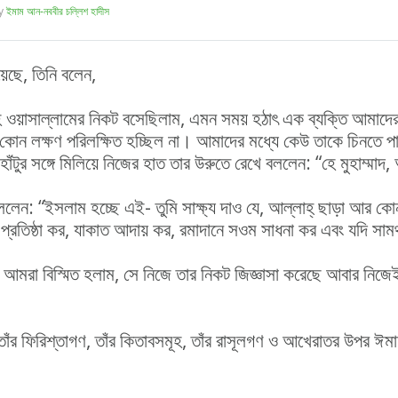
y
ইমাম আন-নববীর চল্লিশ হাদীস
য়েছে, তিনি বলেন,
ইহি ওয়াসাল্লামের নিকট বসেছিলাম, এমন সময় হঠাৎ এক ব্যক্তি আমাদ
কোন লক্ষণ পরিলক্ষিত হচ্ছিল না। আমাদের মধ্যে কেউ তাকে চিনতে পা
 হাঁটুর সঙ্গে মিলিয়ে নিজের হাত তার উরুতে রেখে বললেন: “হে মুহাম্মা
বললেন: “ইসলাম হচ্ছে এই- তুমি সাক্ষ্য দাও যে, আল্লাহ্ ছাড়া আর কোন 
প্রতিষ্ঠা কর, যাকাত আদায় কর, রমাদানে সওম সাধনা কর এবং যদি সাম
আমরা বিস্মিত হলাম, সে নিজে তার নিকট জিজ্ঞাসা করেছে আবার নি
 তাঁর ফিরিশ্‌তাগণ, তাঁর কিতাবসমূহ, তাঁর রাসূলগণ ও আখেরাতর উপর ঈ