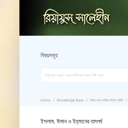
বিষয়সমূহ
Search
For
Home
Knowledge Base
ইমাম আন-নববীর চল্লিশ হাদীস
ইসলাম, ঈমান ও ইহ্‌সানের তাৎপর্য