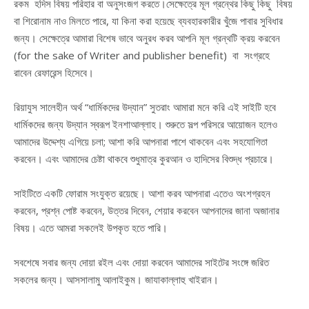
রকম হদিস বিষয় পরিহার বা অনুসংজগ করতে।সেক্ষেত্রে মূল গ্রন্থের কিছু কিছু বিষয়
বা শিরোনাম নাও মিলতে পারে, যা কিনা করা হয়েছে ব্যবহারকারীর খুঁজে পাবার সুবিধার
জন্য। সেক্ষেত্রে আমারা বিশেষ ভাবে অনুরধ করব আপনি মূল গ্রন্থটি ক্রয় করবেন
(for the sake of Writer and publisher benefit) বা সংগ্রহে
রাবেন রেফারেন্স হিসেবে।
রিয়াযুস সালেহীন অর্থ “ধার্মিকদের উদ্যান” সুতরাং আমারা মনে করি এই সাইটি হবে
ধার্মিকদের জন্য উদ্যান স্বরূপ ইনশাআল্লাহ। শুরুতে সল্প পরিসরে আয়োজন হলেও
আমাদের উদ্দেশ্য এগিয়ে চলা; আশা করি আপনারা পাশে থাকবেন এবং সহযোগিতা
করবেন। এবং আমাদের চেষ্টা থাকবে শুধুমাত্র কুরআন ও হাদিসের বিশুদ্ধ প্রচারে।
সাইটিতে একটি ফোরাম সংযুক্ত রয়েছে। আশা করব আপনারা এতেও অংশগ্রহন
করবেন, প্রশ্ন পোষ্ট করবেন, উত্তর দিবেন, শেয়ার করবেন আপনাদের জানা অজানার
বিষয়। এতে আমরা সকলেই উপকৃত হতে পারি।
সবশেষে সবার জন্য দোয়া রইল এবং দোয়া করবেন আমাদের সাইটের সংঙ্গে জরিত
সকলের জন্য। আসসালামু আলাইকুম। জাযাকাল্লাহু খাইরান।