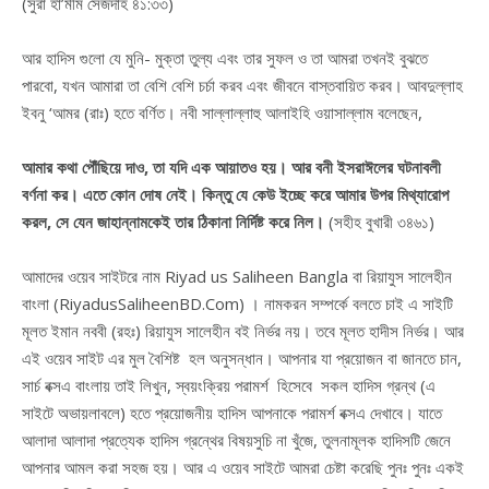
(সুরা হা’মীম সেজদাহ ৪১:৩৩)
আর হাদিস গুলো যে মুনি- মুক্তা তুল্য এবং তার সুফল ও তা আমরা তখনই বুঝতে
পারবো, যখন আমারা তা বেশি বেশি চর্চা করব এবং জীবনে বাস্তবায়িত করব। আবদুল্লাহ
ইবনু ‘আমর (রাঃ) হতে বর্ণিত। নবী সাল্লাল্লাহু আলাইহি ওয়াসাল্লাম বলেছেন,
আমার কথা পৌঁছিয়ে দাও, তা যদি এক আয়াতও হয়। আর বনী ইসরাঈলের ঘটনাবলী
বর্ণনা কর। এতে কোন দোষ নেই। কিন্তু যে কেউ ইচ্ছে করে আমার উপর মিথ্যারোপ
করল, সে যেন জাহান্নামকেই তার ঠিকানা নির্দিষ্ট করে নিল।
(সহীহ বুখারী ৩৪৬১)
আমাদের ওয়েব সাইটরে নাম Riyad us Saliheen Bangla বা রিয়াযুস সালেহীন
বাংলা (RiyadusSaliheenBD.Com) । নামকরন সম্পর্কে বলতে চাই এ সাইটি
মূলত ইমান নববী (রহঃ) রিয়াযুস সালেহীন বই নির্ভর নয়। তবে মূলত হাদীস নির্ভর। আর
এই ওয়েব সাইট এর মুল বৈশিষ্ট হল অনুসন্ধান। আপনার যা প্রয়োজন বা জানতে চান,
সার্চ বক্সএ বাংলায় তাই লিখুন, স্বয়ংক্রিয় পরামর্শ হিসেবে সকল হাদিস গ্রন্থ (এ
সাইটে অভায়লাবলে) হতে প্রয়োজনীয় হাদিস আপনাকে পরামর্শ বক্সএ দেখাবে। যাতে
আলাদা আলাদা প্রত্যেক হাদিস গ্রন্থের বিষয়সুচি না খুঁজে, তুলনামূলক হাদিসটি জেনে
আপনার আমল করা সহজ হয়। আর এ ওয়েব সাইটে আমরা চেষ্টা করেছি পুনঃ পুনঃ একই