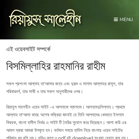
MENU
এই ওয়েবসাইট সম্পর্কে
বিসমিল্লাহির রাহমানির রাহীম
সকল প্রশংসা আল্লাহ তা‘আলার জন্য এবং দুরূদ ও সালাম আল্লাহর রাসূল, তার
পরিবারবর্গ, তার সাথী ও তার সকল অনুসারীদের ওপর।
রিয়াযুস সালেহীন ওয়েব সাইট -এ আপনাকে স্বাগতম। আলহামদুলিল্লাহ। প্রথমে
আল্লাহ তা’আলা কাছে অশেষ শুক্রিয়া জানাই যে তিনি আপনাদের খেদমতে ইসলাম
বিষয়ক, বাংলা হাদীস নির্ভর এ সাইট টি তৈরির সুযোগ করে দিয়েছেন। আশা করি এর
আমল দ্বারা আমরা উপকৃত হব। বর্তমান সময়ে হাদিস নিয়ে বাংলায় ওয়েব সাইটের
পরিমান খুব বশি নয়। যদিও ব্লগ ও pdf বই download সংখ্যা নেহাত কম নয়।