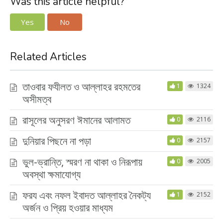
Was this article helpful?
Yes
No
Related Articles
তাওবার ফযীলত ও আল্লাহর রহমতের
1
1324
অসীমত্ব
রাসূলের অনুসরণ ঈমানের আলামত
0
2116
দুনিয়ার পিছনে না পড়া
0
2157
ভুল-ভ্রান্তি, স্মরণ না থাকা ও নিরূপায়
0
2005
অবস্থা ক্ষমাযোগ্য
ফরয এবং নফল ইবাদত আল্লাহর নৈকট্য
1
2152
অর্জন ও প্রিয় হওয়ার মাধ্যম