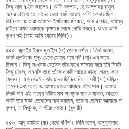
কিছু মাল বণ্টন করলেন। আমি বললাম, হে আল্লাহর রাসূল!
এদের চাইতে তো যাদের দেয়া হয়নি তারাই বেশি হকদার ছিল।
তিনি বলেনঃ তারা আমাকে ইখতিয়ার দিয়েছে, আমার কাছে পর্যাপ্ত
চাইবে অথবা আমাকে কৃপণতা দোষে দোষী করবে। অথচ আমি
কৃপণ নই (তাই আমি তাদের দিচ্ছি)।
৫৫৫. জুবাইর ইবনে মুত’ইম (রা) থেকে বর্ণিত। তিনি বলেন,
আমি হুনাইনের যুদ্ধ থেকে ফেরার পথে নবী (সা)-এর সাথে
ছিলাম। কিছু সংখ্যক বেদু্‌ঈন তাঁর সাথে সাক্ষাত করে তাঁর নিকট
কিছু চাইল, এমনকি তারা তাঁকে একটি গাছের কাছে ঘেরাও করে
ফেলল। এক বেদুঈন তাঁর চাদর ছিনিয়ে নিল। নবী (সা) দাঁড়িয়ে
গেলেন এবং বললেনঃ আমার চাদর আমাকে দিয়ে দাও। আমার
নিকট যদি এই গাছের কাঁটার সম-সংখ্যক মালও থাকত, তাহলে
আমি তার সবই তোমাদের দান করতাম, তারপর তোমরা আমাকে না
কৃপণ, না মিথ্যুক, না ভীরু পেতে। (বুখারী)
৫৫৬. আবু হুরাইরা (রা) থেকে বর্ণিত। তিনি বলেন, রাসূলুল্লাহ