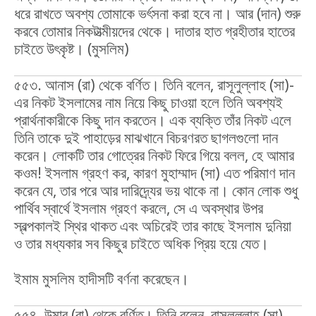
ধরে রাখতে অবশ্য তোমাকে ভর্ৎসনা করা হবে না। আর (দান) শুরু
করবে তোমার নিকটাত্মীয়দের থেকে। দাতার হাত গ্রহীতার হাতের
চাইতে উৎকৃষ্ট। (মুসলিম)
৫৫৩. আনাস (রা) থেকে বর্ণিত। তিনি বলেন, রাসূলুল্লাহ (সা)-
এর নিকট ইসলামের নাম নিয়ে কিছু চাওয়া হলে তিনি অবশ্যই
প্রার্থনাকারীকে কিছু দান করতেন। এক ব্যক্তি তাঁর নিকট এলে
তিনি তাকে দুই পাহাড়ের মাঝখানে বিচরণরত ছাগলগুলো দান
করেন। লোকটি তার গোত্রের নিকট ফিরে গিয়ে বলল, হে আমার
কওম! ইসলাম গ্রহণ কর, কারণ মুহাম্মাদ (সা) এত পরিমাণ দান
করেন যে, তার পরে আর দারিদ্র্যের ভয় থাকে না। কোন লোক শুধু
পার্থিব স্বার্থে ইসলাম গ্রহণ করলে, সে এ অবস্থার উপর
স্বল্পকালই স্থির থাকত এবং অচিরেই তার কাছে ইসলাম দুনিয়া
ও তার মধ্যকার সব কিছুর চাইতে অধিক প্রিয় হয়ে যেত।
ইমাম মুসলিম হাদীসটি বর্ণনা করেছেন।
৫৫৪. উমার (রা) থেকে বর্ণিত। তিনি বলেন, রাসূলুল্লাহ (সা)