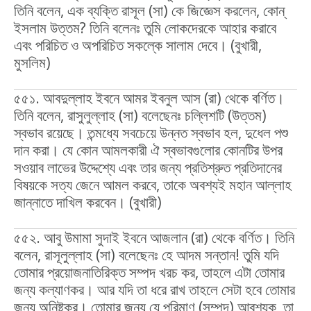
তিনি বলেন, এক ব্যক্তি রাসূল (সা) কে জিজ্ঞেস করলেন, কোন্
ইসলাম উত্তম? তিনি বলেনঃ তুমি লোকদেরকে আহার করাবে
এবং পরিচিত ও অপরিচিত সকল্কে সালাম দেবে। (বুখারী,
মুসলিম)
৫৫১. আবদুল্লাহ ইবনে আমর ইবনুল আস (রা) থেকে বর্ণিত।
তিনি বলেন, রাসুলুল্লাহ (সা) বলেছেনঃ চল্লিশটি (উত্তম)
স্বভাব রয়েছে। তন্মধ্যে সবচেয়ে উন্নত স্বভাব হল, দুধেল পশু
দান করা। যে কোন আমলকারী ঐ স্বভাবগুলোর কোনটির উপর
সওয়াব লাভের উদ্দেশ্যে এবং তার জন্য প্রতিশ্রুত প্রতিদানের
বিষয়কে সত্য জেনে আমল করবে, তাকে অবশ্যই মহান আল্লাহ
জান্নাতে দাখিল করবেন। (বুখারী)
৫৫২. আবু উমামা সুদাই ইবনে আজলান (রা) থেকে বর্ণিত। তিনি
বলেন, রাসূলুল্লাহ (সা) বলেছেনঃ হে আদম সন্তান! তুমি যদি
তোমার প্রয়োজনাতিরিক্ত সম্পদ খরচ কর, তাহলে এটা তোমার
জন্য কল্যাণকর। আর যদি তা ধরে রাখ তাহলে সেটা হবে তোমার
জন্য অনিষ্টকর। তোমার জন্য যে পরিমাণ (সম্পদ) আবশ্যক, তা