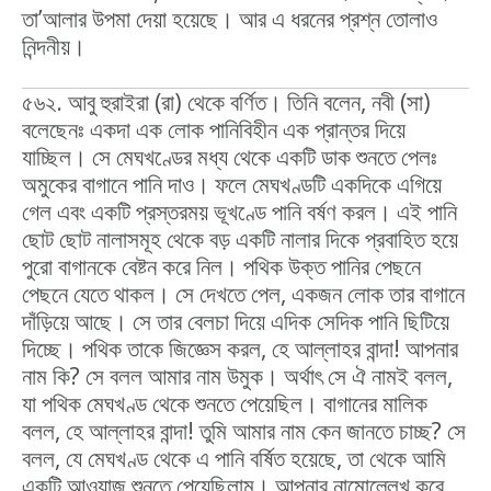
তা’আলার উপমা দেয়া হয়েছে। আর এ ধরনের প্রশ্ন তোলাও
নিন্দনীয়।
৫৬২. আবু হুরাইরা (রা) থেকে বর্ণিত। তিনি বলেন, নবী (সা)
বলেছেনঃ একদা এক লোক পানিবিহীন এক প্রান্তর দিয়ে
যাচ্ছিল। সে মেঘখণ্ডের মধ্য থেকে একটি ডাক শুনতে পেলঃ
অমুকের বাগানে পানি দাও। ফলে মেঘখণ্ডটি একদিকে এগিয়ে
গেল এবং একটি প্রস্তরময় ভূখণ্ডে পানি বর্ষণ করল। এই পানি
ছোট ছোট নালাসমূহ থেকে বড় একটি নালার দিকে প্রবাহিত হয়ে
পুরো বাগানকে বেষ্টন করে নিল। পথিক উক্ত পানির পেছনে
পেছনে যেতে থাকল। সে দেখতে পেল, একজন লোক তার বাগানে
দাঁড়িয়ে আছে। সে তার বেলচা দিয়ে এদিক সেদিক পানি ছিটিয়ে
দিচ্ছে। পথিক তাকে জিজ্ঞেস করল, হে আল্লাহর বান্দা! আপনার
নাম কি? সে বলল আমার নাম উমুক। অর্থাৎ সে ঐ নামই বলল,
যা পথিক মেঘখণ্ড থেকে শুনতে পেয়েছিল। বাগানের মালিক
বলল, হে আল্লাহর বান্দা! তুমি আমার নাম কেন জানতে চাচ্ছ? সে
বলল, যে মেঘখণ্ড থেকে এ পানি বর্ষিত হয়েছে, তা থেকে আমি
একটি আওয়াজ শুনতে পেয়েছিলাম। আপনার নামোল্লেখ করে