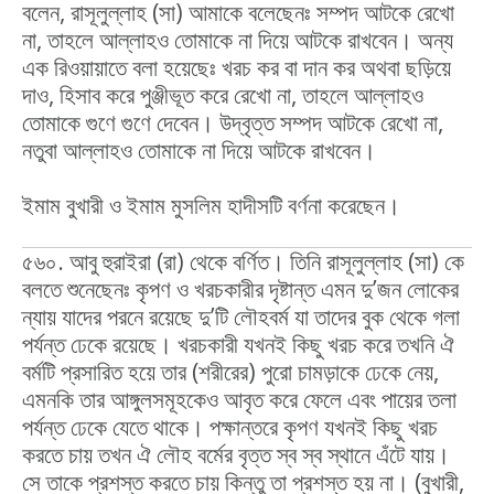
বলেন, রাসূলুল্লাহ (সা) আমাকে বলেছেনঃ সম্পদ আটকে রেখো
না, তাহলে আল্লাহও তোমাকে না দিয়ে আটকে রাখবেন। অন্য
এক রিওয়ায়াতে বলা হয়েছেঃ খরচ কর বা দান কর অথবা ছড়িয়ে
দাও, হিসাব করে পুঞ্জীভূত করে রেখো না, তাহলে আল্লাহও
তোমাকে গুণে গুণে দেবেন। উদ্বৃত্ত সম্পদ আটকে রেখো না,
নতুবা আল্লাহও তোমাকে না দিয়ে আটকে রাখবেন।
ইমাম বুখারী ও ইমাম মুসলিম হাদীসটি বর্ণনা করেছেন।
৫৬০. আবু হুরাইরা (রা) থেকে বর্ণিত। তিনি রাসূলুল্লাহ (সা) কে
বলতে শুনেছেনঃ কৃপণ ও খরচকারীর দৃষ্টান্ত এমন দু’জন লোকের
ন্যায় যাদের পরনে রয়েছে দু’টি লৌহবর্ম যা তাদের বুক থেকে গলা
পর্যন্ত ঢেকে রয়েছে। খরচকারী যখনই কিছু খরচ করে তখনি ঐ
বর্মটি প্রসারিত হয়ে তার (শরীরের) পুরো চামড়াকে ঢেকে নেয়,
এমনকি তার আঙ্গুলসমূহকেও আবৃত করে ফেলে এবং পায়ের তলা
পর্যন্ত ঢেকে যেতে থাকে। পক্ষান্তরে কৃপণ যখনই কিছু খরচ
করতে চায় তখন ঐ লৌহ বর্মের বৃত্ত স্ব স্ব স্থানে এঁটে যায়।
সে তাকে প্রশস্ত করতে চায় কিন্তু তা প্রশস্ত হয় না। (বুখারী,