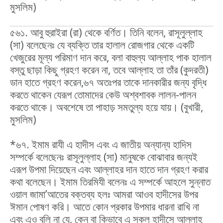
মুসলিম)
৫৬১. আবু হুরাইরা (রা) থেকে বর্ণিত। তিনি বলেন, রাসূলুল্লাহ
(সা) বলেছেনঃ যে ব্যক্তি তার হালাল রোজগার থেকে একটি
খেজুরের মূল্য পরিমাণ দান করে, বলা বাহুল্য আল্লাহ পাক হালাল
বস্তু ছাড়া কিছু গ্রহণ করেন না, তবে আল্লাহ তা তাঁর (কুদরতী)
ডান হাতে গ্রহণ করেন,৬৭ অতঃপর তাকে দানকারীর জন্য বৃদ্ধি
করতে থাকেন যেরূপ তোমাদের কেউ অশ্বশাবক লালন-পালন
করতে থাকে। অবশেষে তা পাহাড় সমতুল্য হয়ে যায়। (বুখারী,
মুসলিম)
*৬৭. ইমাম রাযী এ হাদীস এবং এ জাতীয় অন্যান্য হাদিস
সম্পর্কে বলেছেনঃ রাসূলুল্লাহ (সা) মানুষকে বোঝাবার জন্যই
এরূপ উপমা দিয়েছেন এবং আল্লাহর দান হাতে দান গ্রহণ করার
কথা বলেছেন। ইমাম তিরমিযী বলেনঃ এ সম্পর্কে আহলে সুন্নাত
ওয়াল জামা’আতের বক্তব্য হলঃ আমরা আওব হাদীসের উপর
ঈমান পোষণ করি। আতে কোন প্রকার উপমার ধারনা রাখি না
এবং এও বলি না যে, কেন বা কিভাবে এ সকল হাদীসে আল্লাহ