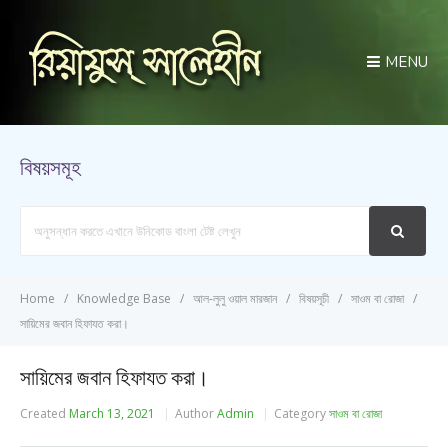
MENU
বিষয়সমূহ
Search
For
Home
Knowledge Base
আল-লুলু ওয়াল মারজান
বিষয়সূচী
সাওম বা রোজা
সায়িমের জবান হিফাযত করা।
সায়িমের জবান হিফাযত করা।
Created
March 13, 2021
Author
Admin
Category
সাওম বা রোজা