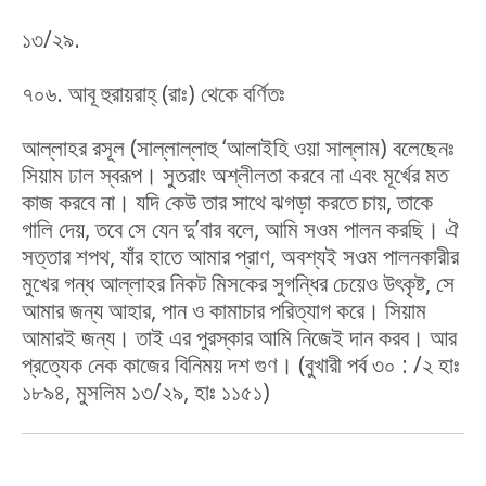
১৩/২৯.
৭০৬. আবূ হুরায়রাহ্ (রাঃ) থেকে বর্ণিতঃ
আল্লাহর রসূল (সাল্লাল্লাহু ‘আলাইহি ওয়া সাল্লাম) বলেছেনঃ
সিয়াম ঢাল স্বরূপ। সুতরাং অশ্লীলতা করবে না এবং মূর্খের মত
কাজ করবে না। যদি কেউ তার সাথে ঝগড়া করতে চায়, তাকে
গালি দেয়, তবে সে যেন দু’বার বলে, আমি সওম পালন করছি। ঐ
সত্তার শপথ, যাঁর হাতে আমার প্রাণ, অবশ্যই সওম পালনকারীর
মুখের গন্ধ আল্লাহর নিকট মিসকের সুগন্ধির চেয়েও উৎকৃষ্ট, সে
আমার জন্য আহার, পান ও কামাচার পরিত্যাগ করে। সিয়াম
আমারই জন্য। তাই এর পুরস্কার আমি নিজেই দান করব। আর
প্রত্যেক নেক কাজের বিনিময় দশ গুণ। (বুখারী পর্ব ৩০ : /২ হাঃ
১৮৯৪, মুসলিম ১৩/২৯, হাঃ ১১৫১)