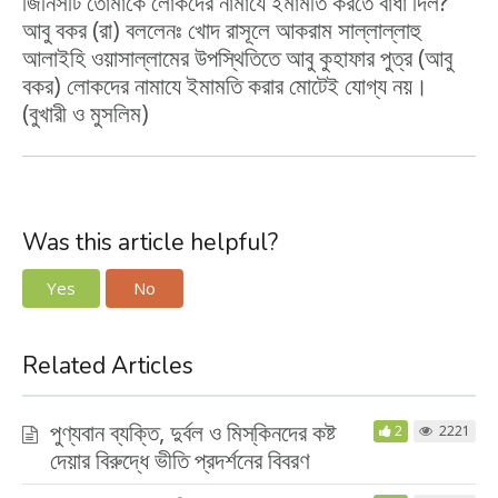
জিনিসটি তোমাকে লোকদের নামাযে ইমামতি করতে বাধা দিল?
আবু বকর (রা) বললেনঃ খোদ রাসূলে আকরাম সাল্লাল্লাহু
আলাইহি ওয়াসাল্লামের উপস্থিতিতে আবু কুহাফার পুত্র (আবু
বকর) লোকদের নামাযে ইমামতি করার মোটেই যোগ্য নয়।
(বুখারী ও মুসলিম)
Was this article helpful?
Yes
No
Related Articles
পুণ্যবান ব্যক্তি, দুর্বল ও মিস্‌কিনদের কষ্ট
2
2221
দেয়ার বিরুদ্ধে ভীতি প্রদর্শনের বিবরণ