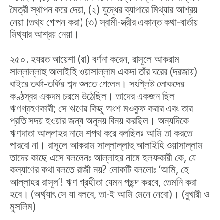
মৈত্রী স্থাপন করে দেয়া, (২) যুদ্ধের ব্যাপারে মিথ্যার আশ্রয়
নেয়া (তথ্য গোপন করা) (৩) স্বামী-স্ত্রীর একান্ত কথা-বার্তায়
মিথ্যার আশ্রয় নেয়া।
২৫০. হযরত আয়েশা (রা) বর্ণনা করেন, রাসূলে আকরাম
সাল্লাল্লাহু আলাইহি ওয়াসাল্লাম একদা তাঁর ঘরের (দরজায়)
বাইরে তর্কা-তর্কির শব্দ শুনতে পেলেন। সংশ্লিষ্ট লোকদের
কণ্ঠস্বর একদম চরমে উঠেছিল। তাদের একজন ছিল
ঋণগ্রহণকারী; সে ঋণের কিছু অংশ মওকুফ করার এবং তার
প্রতি সদয় হওয়ার জন্য অনুনয় বিনয় করছিল। অন্যদিকে
ঋণদাতা আল্লাহর নামে শপথ করে বলছিলঃ আমি তা করতে
পারবো না। রাসূলে আকরাম সাল্লাল্লাহু আলাইহি ওয়াসাল্লাম
তাদের কাছে এসে বললেনঃ আল্লাহর নামে হলফকারী কে, যে
কল্যাণের কথা বলতে রাজী নয়? লোকটি বললোঃ ‘আমি, হে
আল্লাহর রাসূল’! ঋণ গ্রহীতা যেমন পছন্দ করবে, তেমনি করা
হবে। (অর্থ্যাৎ সে যা বলবে, তা-ই আমি মেনে নেবো)। (বুখারী ও
মুসলিম)