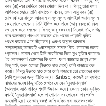
তালি বাজিয়ে তাঁর আগমনের সংকেত দিতে লাগলেন। কিন্তু আবু
বকর (রা)-এর সেদিকে কোন খেয়াল ছিল না। কিন্তু তারা যখন
অধিকতর জোরে তালি বাজাতে লাগলেন, তখন আবু বকর (রা)
চোখ ফিরিয়ে রাসূলে আকরাম সাল্লাল্লাহু আলাইহি ওয়াসাল্লাম
কে দেখতে পেলেন। তিনি ইঙ্গিত করে তাঁকে (আবু বকরকে) নিজ
স্থানে থাকতে বললেন। কিন্তু আবু বকর (রা) নিজেই দু’হাত উঁচু
করে আল্লাহর প্রশংসা করলেন এবং পায়ের গোড়ালী ঘুরিয়ে
প্রথম কাতারে এসে দাঁড়ালেন। এরপর রাসূলে আকরাম
সাল্লাল্লাহু আলাইহি ওয়াসাল্লাম সামনে গিয়ে লোকদের নামায
পড়ালেন। নামায শেষে তিনি সাহাবীদের দিকে মুখ ঘুরিয়ে বললেনঃ
‘হে লোকসকল! তোমাদের কি হলো! যখন নামাযের মধ্যে কোন
কিছু ঘটে, তখন তোমরা (উরুতে হাত মেরে) তালি বাজাতে শুরু
করো। কিন্তু উরুতে হাত মেরে তালি বাজানো তো মেয়েদের কাজ
(এটা পুরুষদের জন্য উচিত নয়)। &nbsp; কাজেই যে ব্যক্তি
নামাযের মধ্যে কিছু ঘটতে দেখবে সে যেন ‘সুবহানাল্লাহ’
(আল্লাহ অতি পবিত্র শব্দটি উচ্চারন করে। কেননা কোন ব্যক্তি
যখনই ‘সুবহানাল্লাহ’ বলে তা শোনামাত্র লোকেরা তার প্রতি
মনযোগী হয়। হে আবু বকর! আমি ইঙ্গিত করা সত্ত্বেও কোন্‌