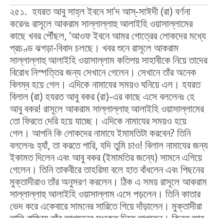
২৫১. হযরত আবু সাহ্‌ল ইবনে সা’দ আস্‌-সাঈদী (রা) বর্ণনা
করেনঃ রাসূলে আকরাম সাল্লাল্লাহু আলাইহি ওয়াসাল্লামের
কাছে খবর পৌঁছল, ‘আওফ ইবনে আমর গোত্রের লোকদের মধ্যে
প্রচণ্ড ঝগড়া-বিবাদ চলছে। খবর শুনে রাসূলে আকরাম
সাল্লাল্লাহু আলাইহি ওয়াসাল্লাম কতিপয় সাহাবীকে নিয়ে তাদের
বিরোধ নিস্পত্তির জন্য সেখানে গেলেন। সেখানে তাঁর অনেক
বিলম্ব হয়ে গেল। এদিকে নামাযের সময়ও ঘনিয়ে এল। হযরত
বিলাল (রা) হযরত আবু বকর (রা)-এর কাছে এসে বললেনঃ হে
আবু বকর! রাসূলে আকরাম সাল্লাল্লাহু আলাইহি ওয়াসাল্লামের
তো ফিরতে দেরি হয়ে যাচ্ছে। এদিকে নামাযের সময়ও হয়ে
গেল। আপনি কি লোকদের নামাযে ইমামতিটা করবেন? তিনি
বললেনঃ হ্যাঁ, তা করতে পারি, যদি তুমি চাও! বিলাল নামাযের জন্য
ইকামত দিলেন এবং আবু বকর (ইমামতির জন্যে) সামনে এগিয়ে
গেলেন। তিনি তাকবীরে তাহরিমা বলে হাত বাঁধলেন এবং পিছনের
মুক্তাদীরাও তাঁর অনুসরণ করলেন। ঠিক এ সময় রাসূলে আকরাম
সাল্লাল্লাহু আলাইহি ওয়াসাল্লাম এসে পড়লেন। তিনি কাতার
ভেদ করে একেবারে সামনের সারিতে গিয়ে দাঁড়ালেন। মুক্তাদীরা