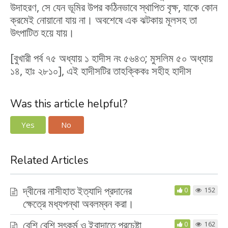
উদাহরণ, সে যেন ভূমির উপর কঠিনভাবে স্থাপিত বৃক্ষ, যাকে কোন
ক্রমেই নোয়ানো যায় না। অবশেষে এক ঝটকায় মূলসহ তা
উৎপাটিত হয়ে যায়।
[বুখারী পর্ব ৭৫ অধ্যায় ১ হাদীস নং ৫৬৪৩; মুসলিম ৫০ অধ্যায়
১৪, হাঃ ২৮১০], এই হাদীসটির তাহক্কিকঃ সহীহ হাদীস
Was this article helpful?
Yes
No
Related Articles
দ্বীনের নাসীহাত ইত্যাদি প্রদানের
0
152
ক্ষেত্রে মধ্যপন্থা অবলম্বন করা।
বেশি বেশি সৎকর্ম ও ইবাদাতে প্রচেষ্টা
0
162