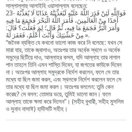
সাল্লাল্লাহু আলাইহি ওয়াসাল্লাম বলেছেন:
23- فَوَاللَّهِ لَئِنْ قَدَرَ اللَّهُ عَلَيْهِ لَيُعَذِّبَنَّهُ عَذَابًا لَا يُعَذِّبُهُ
أَحَدًا مِنْ الْعَالَمِينَ، فَأَمَرَ اللَّهُ الْبَحْرَ فَجَمَعَ مَا فِيهِ
وَأَمَرَ الْبَرَّ فَجَمَعَ مَا فِيهِ، ثُمَّ قَال:َ لِمَ فَعَلْتَ؟ قَالَ:
مِنْ خَشْيَتِكَ وَأَنْتَ أَعْلَمُ، فَغَفَرَ لَهُ ».
“জনৈক ব্যক্তি যে কখনো ভালো কাজ করে নি বলেছে: যখন সে
মারা যায়, তাকে জ্বালাও, অতঃপর তার অর্ধেক স্থলে ও অর্ধেক
সমুদ্রে ছিটিয়ে দাও, আল্লাহর কসম, যদি আল্লাহ তার নাগাল
পান তাহলে তিনি এমন শাস্তি দিবেন, যা জগতের কাউকে দিবেন
না। অতঃপর আল্লাহ সমুদ্রকে নির্দেশ করলেন, ফলে সে তার
মধ্যে যা ছিল জমা করল, এবং স্থলকে নির্দেশ করলেন ফলে সে
তার মধ্যে যা ছিল জমা করল। অতঃপর বললেন: তুমি কেন
করেছ? সে বলল: তোমার ভয়ে, তুমিই ভালো জান। ফলে
আল্লাহ তাকে ক্ষমা করে দিলেন”। (সহীহ বুখারী, সহীহ মুসলিম
ও সুনান নাসাঈ) হাদীসটি সহীহ।