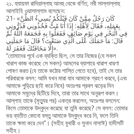
২১. হুযায়ফা রাদিয়াল্লাহু আনহু থেকে বর্ণিত, নবী সাল্লাল্লাহু
আলাইহি ওয়াসাল্লাম বলেছেন:
21- «كَانَ رَجُلٌ مِمَّنْ كَانَ قَبْلَكُمْ يُسِيءُ الظَّنَّ
بِعَمَلِهِ، فَقَالَ لِأَهْلِهِ: إِذَا أَنَا مُتُّ فَخُذُونِي فَذَرُّونِي
فِي الْبَحْرِ فِي يَوْمٍ صَائِفٍ فَفَعَلُوا بِهِ فَجَمَعَهُ اللَّهُ ثُمَّ
قَالَ: مَا حَمَلَكَ عَلَى الَّذِي صَنَعْتَ؟ قَالَ مَا حَمَلَنِي
إِلَّا مَخَافَتُكَ فَغَفَرَ لَهُ».
“তোমাদের পূর্বে এক ব্যক্তি ছিল, সে তার নিজের (যে সকল
খারাপ কাজ করেছে সে সকল) আমলের ব্যাপারে খারাপ ধারণা
পোষণ করত (যে তাকে কঠোর শাস্তি পেতে হবে), তাই সে তার
পরিবারকে বলল: আমি যখন মারা যাব আমাকে গ্রহণ করবে, (এবং
আমাকে পুড়িয়ে ছাই করে নিবে) অতঃপর প্রবল ঝড়ের দিন
আমাকে সমুদ্রে ছিটিয়ে দিবে, তারা তার সাথে অনুরূপ করল।
আল্লাহ তাকে (মৃত্যুর পর) একত্র করলেন, অতঃপর বললেন:
কিসে তোমাকে উদ্বুদ্ধ করেছে যা তুমি করেছে? সে বলল: তোমার
ভয় ব্যতীত কোনো বস্তু আমাকে উদ্বুদ্ধ করে নি, ফলে তিনি
তাকে ক্ষমা করে দেন”। (সহীহ বুখারী ও সুনান নাসাঈ) হাদীসটি
সহীহ।