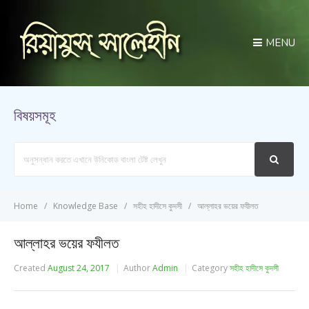
MENU
বিষয়সমূহ
Search
For
Home
Knowledge Base
সহীহ হাদীসে কুদসী
আল্লাহর ভয়ের ফযীলত
আল্লাহর ভয়ের ফযীলত
Created
August 24, 2017
Author
Admin
Category
সহীহ হাদীসে কুদসী