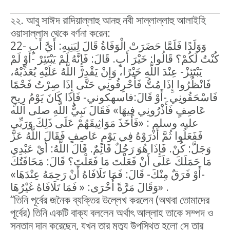
২২. আবু সাঈদ রাদিয়াল্লাহু আনহু নবী সাল্লাল্লাহু আলাইহি
ওয়াসাল্লাম থেকে বর্ণনা করেন:
22- وَوَلَدًا فَلَمَّا حَضَرَتْ الْوَفَاةُ قَالَ لِبَنِيهِ: أَيَّ أَبٍ
كُنْتُ لَكُمْ؟ قَالُوا: خَيْرَ أَبٍ. قَالَ: فَإِنَّهُ لَمْ يَبْتَئِرْ -أَوْ لَمْ
يَبْتَئِزْ- عِنْدَ اللَّهِ خَيْرًا، وَإِنْ يَقْدِرْ اللَّهُ عَلَيْهِ يُعَذِّبْهُ،
فَانْظُرُوا إِذَا مُتُّ فَأَحْرِقُونِي حَتَّى إِذَا صِرْتُ فَحْمًا
فَاسْحَقُونِي -أَوْ قَالَ:فاسهكوني- فَإِذَا كَانَ يَوْمُ رِيحٍ
عَاصِفٍ فَأَذْرُونِي فِيهَا» فَقَالَ نَبِيُّ اللَّهِ صلى الله
عليه وسلم : «فَأَخَذَ مَوَاثِيقَهُمْ عَلَى ذَلِكَ وَرَبِّي
فَفَعَلُوا ثُمَّ أَذْرَوْهُ فِي يَوْمٍ عَاصِفٍ فَقَالَ اللَّهُ عَزَّ
وَجَلَّ: كُنْ. فَإِذَا هُوَ رَجُلٌ قَائِمٌ. قَالَ اللَّهُ: أَيْ عَبْدِي
مَا حَمَلَكَ عَلَى أَنْ فَعَلْتَ مَا فَعَلْتَ؟ قَالَ: مَخَافَتُكَ
-أَوْ فَرَقٌ مِنْكَ- قَالَ: فَمَا تَلَافَاهُ أَنْ رَحِمَهُ عِنْدَهَا»
وَقَالَ مَرَّةً أُخْرَى: « فَمَا تَلَافَاهُ غَيْرُهَا» .
“তিনি পূর্বের জনৈক ব্যক্তির উল্লেখ করলেন (অথবা তোমাদের
পূর্বের) তিনি একটি বাক্য বললেন অর্থাৎ আল্লাহ তাকে সম্পদ ও
সন্তান দান করেছেন, যখন তার মৃত্যু উপস্থিত হলো সে তার