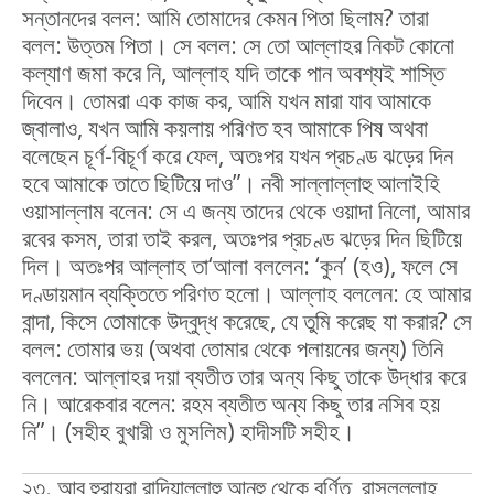
সন্তানদের বলল: আমি তোমাদের কেমন পিতা ছিলাম? তারা
বলল: উত্তম পিতা। সে বলল: সে তো আল্লাহর নিকট কোনো
কল্যাণ জমা করে নি, আল্লাহ যদি তাকে পান অবশ্যই শাস্তি
দিবেন। তোমরা এক কাজ কর, আমি যখন মারা যাব আমাকে
জ্বালাও, যখন আমি কয়লায় পরিণত হব আমাকে পিষ অথবা
বলেছেন চূর্ণ-বিচূর্ণ করে ফেল, অতঃপর যখন প্রচণ্ড ঝড়ের দিন
হবে আমাকে তাতে ছিটিয়ে দাও”। নবী সাল্লাল্লাহু আলাইহি
ওয়াসাল্লাম বলেন: সে এ জন্য তাদের থেকে ওয়াদা নিলো, আমার
রবের কসম, তারা তাই করল, অতঃপর প্রচণ্ড ঝড়ের দিন ছিটিয়ে
দিল। অতঃপর আল্লাহ তা‘আলা বললেন: ‘কুন’ (হও), ফলে সে
দণ্ডায়মান ব্যক্তিতে পরিণত হলো। আল্লাহ বললেন: হে আমার
বান্দা, কিসে তোমাকে উদ্বুদ্ধ করেছে, যে তুমি করেছ যা করার? সে
বলল: তোমার ভয় (অথবা তোমার থেকে পলায়নের জন্য) তিনি
বললেন: আল্লাহর দয়া ব্যতীত তার অন্য কিছু তাকে উদ্ধার করে
নি। আরেকবার বলেন: রহম ব্যতীত অন্য কিছু তার নসিব হয়
নি”। (সহীহ বুখারী ও মুসলিম) হাদীসটি সহীহ।
২৩. আবু হুরায়রা রাদিয়াল্লাহু আনহু থেকে বর্ণিত, রাসূলুল্লাহ