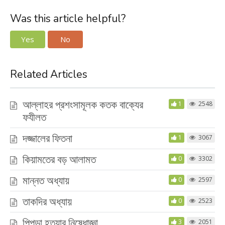
Was this article helpful?
Yes
No
Related Articles
আল্লাহর প্রশংসামূলক কতক বাক্যের
1
2548
ফযীলত
দজ্জালের ফিতনা
1
3067
কিয়ামতের বড় আলামত
0
3302
মান্নত অধ্যায়
0
2597
তাকদির অধ্যায়
0
2523
পিপড়া হত্যার নিষেধাজ্ঞা
3
2051