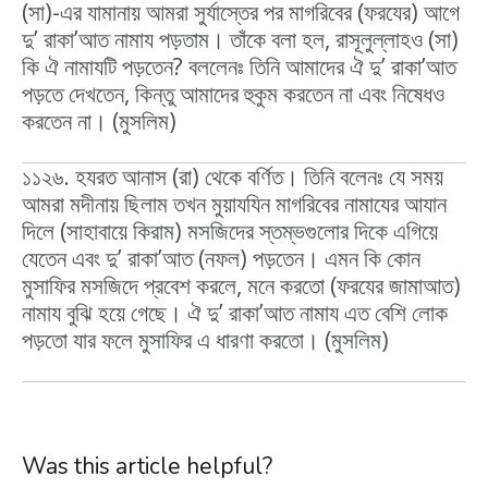
(সা)-এর যামানায় আমরা সুর্যাস্তের পর মাগরিবের (ফরযের) আগে
দু’ রাকা’আত নামায পড়তাম। তাঁকে বলা হল, রাসূলুল্লাহও (সা)
কি ঐ নামাযটি পড়তেন? বললেনঃ তিনি আমাদের ঐ দু’ রাকা’আত
পড়তে দেখতেন, কিন্তু আমাদের হুকুম করতেন না এবং নিষেধও
করতেন না। (মুসলিম)
১১২৬. হযরত আনাস (রা) থেকে বর্ণিত। তিনি বলেনঃ যে সময়
আমরা মদীনায় ছিলাম তখন মুয়াযযিন মাগরিবের নামাযের আযান
দিলে (সাহাবায়ে কিরাম) মসজিদের স্তম্ভগুলোর দিকে এগিয়ে
যেতেন এবং দু’ রাকা’আত (নফল) পড়তেন। এমন কি কোন
মুসাফির মসজিদে প্রবেশ করলে, মনে করতো (ফরযের জামাআত)
নামায বুঝি হয়ে গেছে। ঐ দু’ রাকা’আত নামায এত বেশি লোক
পড়তো যার ফলে মুসাফির এ ধারণা করতো। (মুসলিম)
Was this article helpful?