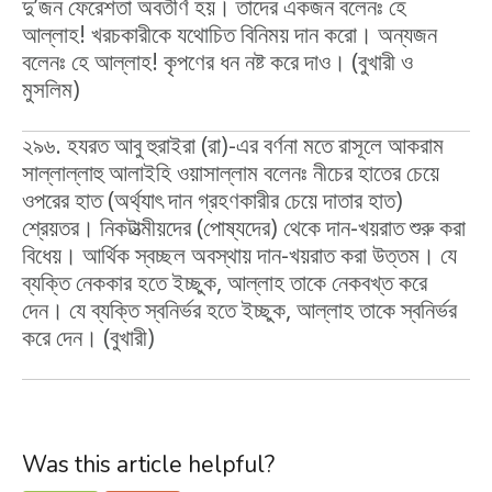
দু’জন ফেরেশতা অবতীর্ণ হয়। তাদের একজন বলেনঃ হে
আল্লাহ! খরচকারীকে যথোচিত বিনিময় দান করো। অন্যজন
বলেনঃ হে আল্লাহ! কৃপণের ধন নষ্ট করে দাও। (বুখারী ও
মুসলিম)
২৯৬. হযরত আবু হুরাইরা (রা)-এর বর্ণনা মতে রাসূলে আকরাম
সাল্লাল্লাহু আলাইহি ওয়াসাল্লাম বলেনঃ নীচের হাতের চেয়ে
ওপরের হাত (অর্থ্যাৎ দান গ্রহণকারীর চেয়ে দাতার হাত)
শ্রেয়তর। নিকটাত্মীয়দের (পোষ্যদের) থেকে দান-খয়রাত শুরু করা
বিধেয়। আর্থিক স্বচ্ছল অবস্থায় দান-খয়রাত করা উত্তম। যে
ব্যক্তি নেককার হতে ইচ্ছুক, আল্লাহ তাকে নেকবখ্‌ত করে
দেন। যে ব্যক্তি স্বনির্ভর হতে ইচ্ছুক, আল্লাহ তাকে স্বনির্ভর
করে দেন। (বুখারী)
Was this article helpful?