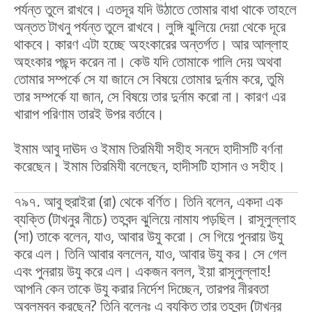
পর্যন্ত তুলে রাখবে। এতদূর যদি উঠাতে তোমার বাধা থাকে তাহলে
অন্তত টাখনু পর্যন্ত তুলে রাখবে। লুঙ্গি ঝুলিয়ে দেয়া থেকে দূরে
থাকবে। কারণ এটা হচ্ছে অহংকারের অন্তর্গত। আর আল্লাহ
অহংকার পছন্দ করেন না। কেউ যদি তোমাকে গালি দেয় অথবা
তোমার সম্পর্কে সে যা জানে সে বিষয়ে তোমার দুর্নাম করে, তুমি
তার সম্পর্কে যা জান, সে বিষয়ে তার দুর্নাম করো না। কারণ এর
খারাপ পরিণাম তারই উপর বর্তাবে।
ইমাম আবু দাঊদ ও ইমাম তিরমিযী সহীহ সনদে হাদীসটি বর্ণনা
করেছেন। ইমাম তিরমিযী বলেছেন, হাদীসটি হাসান ও সহীহ।
৭৯৭. আবু হুরাইরা (রা) থেকে বর্ণিত। তিনি বলেন, একদা এক
ব্যক্তি (টাখনুর নীচে) তহবন্দ ঝুলিয়ে নামায পড়ছিল। রাসূলুল্লাহ
(সা) তাকে বলেন, যাও, আবার উযু করো। সে গিয়ে পুনরায় উযু
করে এল। তিনি আবার বললেন, যাও, আবার উযু কর। সে গেল
এবং পুনরায় উযু করে এল। একজন বলল, ইয়া রাসূলুল্লাহ!
আপনি কেন তাকে উযু করার নির্দেশ দিচ্ছেন, তারপর নীরবতা
অবলম্বন করছেন? তিনি বলেনঃ এ ব্যক্তি তার তহবন্দ (টাখনুর