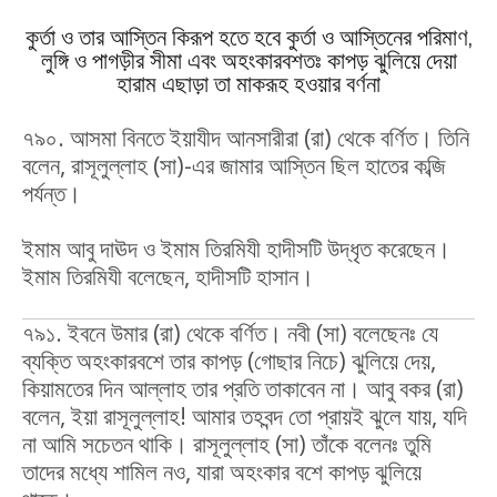
কুর্তা ও তার আস্তিন কিরূপ হতে হবে কুর্তা ও আস্তিনের পরিমাণ,
লুঙ্গি ও পাগড়ীর সীমা এবং অহংকারবশতঃ কাপড় ঝুলিয়ে দেয়া
হারাম এছাড়া তা মাকরূহ হওয়ার বর্ণনা
৭৯০. আসমা বিনতে ইয়াযীদ আনসারীরা (রা) থেকে বর্ণিত। তিনি
বলেন, রাসূলুল্লাহ (সা)-এর জামার আস্তিন ছিল হাতের কব্জি
পর্যন্ত।
ইমাম আবু দাঊদ ও ইমাম তিরমিযী হাদীসটি উদ্ধৃত করেছেন।
ইমাম তিরমিযী বলেছেন, হাদীসটি হাসান।
৭৯১. ইবনে উমার (রা) থেকে বর্ণিত। নবী (সা) বলেছেনঃ যে
ব্যক্তি অহংকারবশে তার কাপড় (গোছার নিচে) ঝুলিয়ে দেয়,
কিয়ামতের দিন আল্লাহ তার প্রতি তাকাবেন না। আবু বকর (রা)
বলেন, ইয়া রাসূলুল্লাহ! আমার তহবন্দ তো প্রায়ই ঝুলে যায়, যদি
না আমি সচেতন থাকি। রাসূলুল্লাহ (সা) তাঁকে বলেনঃ তুমি
তাদের মধ্যে শামিল নও, যারা অহংকার বশে কাপড় ঝুলিয়ে