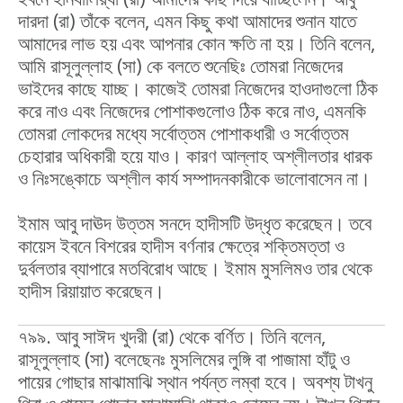
দারদা (রা) তাঁকে বলেন, এমন কিছু কথা আমাদের শুনান যাতে
আমাদের লাভ হয় এবং আপনার কোন ক্ষতি না হয়। তিনি বলেন,
আমি রাসূলুল্লাহ (সা) কে বলতে শুনেছিঃ তোমরা নিজেদের
ভাইদের কাছে যাচ্ছ। কাজেই তোমরা নিজেদের হাওদাগুলো ঠিক
করে নাও এবং নিজেদের পোশাকগুলোও ঠিক করে নাও, এমনকি
তোমরা লোকদের মধ্যে সর্বোত্তম পোশাকধারী ও সর্বোত্তম
চেহারার অধিকারী হয়ে যাও। কারণ আল্লাহ অশ্লীলতার ধারক
ও নিঃসঙ্কোচে অশ্লীল কার্য সম্পাদনকারীকে ভালোবাসেন না।
ইমাম আবু দাঊদ উত্তম সনদে হাদীসটি উদ্ধৃত করেছেন। তবে
কায়েস ইবনে বিশরের হাদীস বর্ণনার ক্ষেত্রে শক্তিমত্তা ও
দুর্বলতার ব্যাপারে মতবিরোধ আছে। ইমাম মুসলিমও তার থেকে
হাদীস রিয়ায়াত করেছেন।
৭৯৯. আবু সাঈদ খুদরী (রা) থেকে বর্ণিত। তিনি বলেন,
রাসূলুল্লাহ (সা) বলেছেনঃ মুসলিমের লুঙ্গি বা পাজামা হাঁটু ও
পায়ের গোছার মাঝামাঝি স্থান পর্যন্ত লম্বা হবে। অবশ্য টাখনু