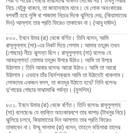
গিরা ও পায়ের গোছার মাঝামাঝি থাকাও দোষের নয়। টাখনু গিরার
নিচে যেটুকু থাকবে, তা জাহান্নামে যাবে। যে লোক অহংকারের
বশবর্তী হয়ে লুঙ্গি বা পাজামা নিচের দিকে ঝুলিয়ে দেয়, (কিয়ামাতের
দিন) আল্লাহ তার প্রতি ফিরেও তাকাবেন না। (আবু দাঊদ)
৮০০. ইবনে উমর (রা) থেকে বর্ণিত। তিনি বলেন, আমি
রাসূলূল্লাহ (সা)-এর নিকট দিয়ে গেলাম। আমার তহবন্দ তখন
(গোছার) নীচে ঝুলন্ত ছিল। রাসূলুল্লাহ (সা) বলেনঃ হে
আবদুল্লাহ! তোমার তহবন্দ উপরে উঠাও। আমি তা উপরে
উঠালাম। তিনি আবার বলেনঃ আরো উঠাও। আমি তা আরো
উঠালাম। এভাবে তাঁর নির্দেশক্রমে আমি তা উঠাতেই থাকলাম।
লোকদের একজন বলল, তা কতদূর উঠাতে হবে? তিনি বলেনঃ
দু’পায়ের গোছার মাঝামাঝি পর্যন্ত। (মুসলিম)
৮০১. ইবনে উমার (রা) থেকে বর্ণিত। তিনি বলেনঃ রাসূলুল্লাহ
(সা) বলেছেনঃ যে ব্যক্তি অহংকারবশে তার কাপড় (টাখনুর নিচে)
ঝুলিয়ে চলবে, কিয়ামাতের দিন আল্লাহ তার প্রতি ফিরেও
তাকাবেন না। উম্মু সালামা (রা) বলেন, তাহলে মহিলারা তাদের