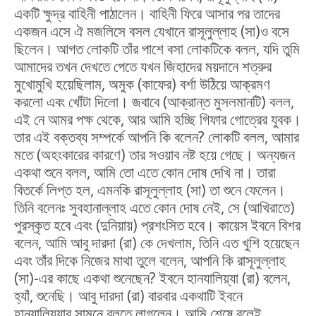
একটি ক্ষুদ্র বাহিনী পাঠালেন। বাহিনী ফিরে আসার পর তাদের
একজন এসে ঐ মজলিসে বসল যেখানে রাসূলুল্লাহ (সা)ও বসে
ছিলেন। আগত লোকটি তাঁর পাশে বসা লোকটিকে বলল, যদি তুমি
আমাদের তখন দেখতে পেতে যখন জিহাদের ময়দানে শত্রুর
মুখোমুখি হয়েছিলাম, অমুক (কাফের) বর্শা উঠিয়ে আক্রমণ
করলো এবং খোঁটা দিলো। জবাবে (আক্রান্ত মুসলমানটি) বলল,
এই নে আমর পক্ষ থেকে, আর আমি হচ্ছি গিফার গোত্রের যুবক।
তার এই বক্তব্য সম্পর্কে আপনি কি বলেন? লোকটি বলল, আমার
মতে (অহংকারের কারণে) তার সওয়াব নষ্ট হয়ে গেছে। অন্যজন
একথা শুনে বলল, আমি তো এতে কোন দোষ দেখি না। তারা
বিতর্কে লিপ্ত হল, এমনকি রাসূলুল্লাহ (সা) তা শুনে ফেলেন।
তিনি বলেনঃ সুবহানাল্লাহ এতে কোন দোষ নেই, সে (আখিরাতে)
পুরস্কৃত হবে এবং (দুনিয়ায়) প্রশংসিত হবে। কায়েস ইবনে বিশর
বলেন, আমি আবু দারদা (রা) কে দেখলাম, তিনি এত খুশি হয়েছেন
এবং তাঁর দিকে নিজের মাথা তুলে বলেন, আপনি কি রাসূলুল্লাহ
(সা)-এর কাছে একথা শুনেছেন? ইবনে হানযালিয়্যা (রা) বলেন,
হ্যাঁ, শুনেছি। আবু দারদা (রা) বারবার একথাটি ইবনে
হানযালিয়্যার সামনে বলতে লাগলেন। আমি শেষে বলেই