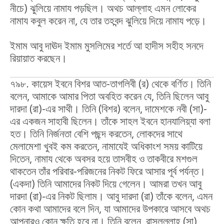
নীচে) ঝুলিয়ে নামায পড়ছিল। অথচ আল্লাহ এমন লোকের
নামায কবুল করেন না, যে তার তহবন্দ ঝুলিয়ে দিয়ে নামায পড়ে।
ইমাম আবু দাঊদ ইমাম মুসলিমের শর্তে আ হাদীস সহীহ সনদে
রিয়ায়াত করছেন।
৭৯৮. কায়েস ইবনে বিশর আত-তাগলিবী (র) থেকে বর্ণিত। তিনি
বলেন, আমাকে আমার পিতা অবহিত করেন যে, তিনি ছিলেন আবু
দারদা (রা)-এর সাথী। তিনি (বিশর) বলেন, দামেশকে নবী (সা)-
এর একজন সাহাবী ছিলেন। তাঁকে সাহল ইবনে হানযালিয়্যা বলা
হত। তিনি নির্জনতা বেশি পছন্দ করতেন, লোকদের সাথে
মেলামেশা খুবই কম করতেন, নামাযেই অধিকাংশ সময় কাটিয়ে
দিতেন, নামায থেকে অবসর হয়ে তাসবীহ ও তাকবীরে মশগুল
থাকতেন তাঁর পরিবার-পরিজনের নিকট ফিরে আসার পূর্ব পর্যন্ত।
(একদা) তিনি আমাদের নিকট দিয়ে গেলেন। আমরা তখন আবু
দারদা (রা)-এর নিকট ছিলাম। আবু দারদা (রা) তাঁকে বলেন, এমন
কোন কথা আমাদের বলে দিন, যা আমাদের উপকারে আসবে অথচ
আপনারও কোন ক্ষতি হবে না। তিনি বলেন, রাসূলুল্লাহ (সা)