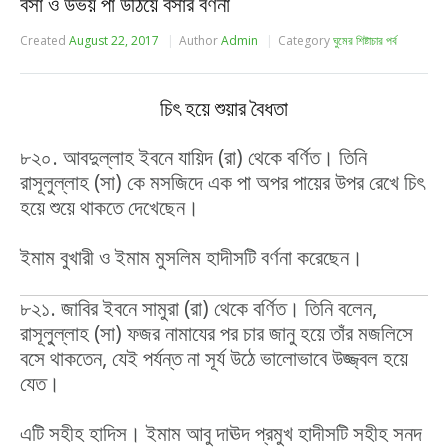
বসা ও উভয় পা উঠিয়ে বসার বর্ণনা
Created
August 22, 2017
Author
Admin
Category
ঘুমের শিষ্টাচার পর্ব
চিৎ হয়ে শুয়ার বৈধতা
৮২০. আবদুল্লাহ ইবনে যায়িদ (রা) থেকে বর্ণিত। তিনি
রাসূলুল্লাহ (সা) কে মসজিদে এক পা অপর পায়ের উপর রেখে চিৎ
হয়ে শুয়ে থাকতে দেখেছেন।
ইমাম বুখারী ও ইমাম মুসলিম হাদীসটি বর্ণনা করেছেন।
৮২১. জাবির ইবনে সামুরা (রা) থেকে বর্ণিত। তিনি বলেন,
রাসূলু্‌ল্লাহ (সা) ফজর নামাযের পর চার জানু হয়ে তাঁর মজলিসে
বসে থাকতেন, যেই পর্যন্ত না সূর্য উঠে ভালোভাবে উজ্জ্বল হয়ে
যেত।
এটি সহীহ হাদিস। ইমাম আবু দাঊদ প্রমুখ হাদীসটি সহীহ সনদ