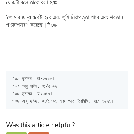
যে এটা বলে তাকে বলা হয়ঃ
‘তোমার জন্য যথেষ্ট হবে এবং তুমি নিরাপত্তা পাবে এবং শয়তান
পশ্চাদপসরণ করেছে।*৩৯
*৩৬ মুসলিম, হা/২০১৮।

*৩৭ আবু দাউদ, হা/৫০৯৬।

*৩৮ মুসলিম, হা/২৫৩।

*৩৯ আবু দাউদ, হা/৫০৯৬ এবং আত তিরমিজি, হা/ ৩৪২৬।
Was this article helpful?