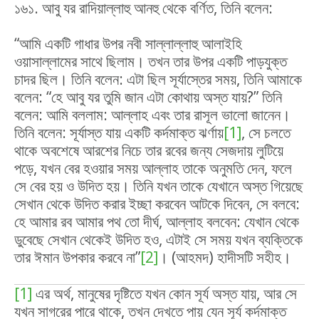
১৬১. আবু যর রাদিয়াল্লাহু আনহু থেকে বর্ণিত, তিনি বলেন:
“আমি একটি গাধার উপর নবী সাল্লাল্লাহু আলাইহি
ওয়াসাল্লামের সাথে ছিলাম। তখন তার উপর একটি পাড়যুক্ত
চাদর ছিল। তিনি বলেন: এটা ছিল সূর্যাস্তের সময়, তিনি আমাকে
বলেন: “হে আবু যর তুমি জান এটা কোথায় অস্ত যায়?” তিনি
বলেন: আমি বললাম: আল্লাহ এবং তার রাসূল ভালো জানেন।
তিনি বলেন: সূর্যাস্ত যায় একটি কর্দমাক্ত ঝর্ণায়
[1]
, সে চলতে
থাকে অবশেষে আরশের নিচে তার রবের জন্য সেজদায় লুটিয়ে
পড়ে, যখন বের হওয়ার সময় আল্লাহ তাকে অনুমতি দেন, ফলে
সে বের হয় ও উদিত হয়। তিনি যখন তাকে যেখানে অস্ত গিয়েছে
সেখান থেকে উদিত করার ইচ্ছা করবেন আটকে দিবেন, সে বলবে:
হে আমার রব আমার পথ তো দীর্ঘ, আল্লাহ বলবেন: যেখান থেকে
ডুবেছে সেখান থেকেই উদিত হও, এটাই সে সময় যখন ব্যক্তিকে
তার ঈমান উপকার করবে না”
[2]
। (আহমদ) হাদীসটি সহীহ।
[1]
এর অর্থ, মানুষের দৃষ্টিতে যখন কোন সূর্য অস্ত যায়, আর সে
যখন সাগরের পারে থাকে, তখন দেখতে পায় যেন সূর্য কর্দমাক্ত