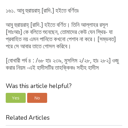
১৬১. আবু হুরায়রাহ্‌ [রাদি.] হইতে বর্ণিতঃ
আবু হুরায়রাহ্‌ [রাদি.] হইতে বর্ণিত। তিনি আল্লাহর রসূল
[সাঃআঃ] কে বলিতে শুনেছেন, তোমাদের কেউ যেন স্থির- যা
প্রবাহিত নয় এমন পানিতে কখনো পেশাব না করে। [সম্ভবত]
পরে সে আবার তাতে গোসল করিবে।
[বোখারী পর্ব ৪ : /৬৮ হাঃ ২৩৯, মুসলিম ২/২৮, হাঃ ২৮২] ওজু
করার নিয়ম -এই হাদীসটির তাহক্কিকঃ সহীহ হাদীস
Was this article helpful?
Yes
No
Related Articles