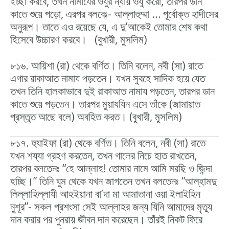
ইচ্ছা করবে, তখন নামাযের ওযুর ন্যায় ওযু করো, তারপর ডান
কাতে শুয়ে পড়ো, এরপর বলবেঃ- আল্লাহুম্মা … পূর্বোক্ত হাদীসের
অনুরূপ। তাতে এও রয়েছে যে, এ দু’আকেই তোমার শেষ কথা
হিসেবে উচ্চারণ করবে। (বুখারী, মুসলিম)
৮১৬. আয়িশা (রা) থেকে বর্ণিত। তিনি বলেন, নবী (সা) রাতে
এগার রাকাআত নামায পড়তেন। যখন সুবহে সাদিক হয়ে যেত
তখন তিনি হালকাভাবে দুই রাকাআত নামায পড়তেন, তারপর ডান
কাতে শুয়ে পড়তেন। তারপর মুয়াযযিন এসে তাঁকে (জামায়াত
প্রস্তুত আছে বলে) অবহিত করত। (বুখারী, মুসলিম)
৮১৭. হুযাইফা (রা) থেকে বর্ণিত। তিনি বলেন, নবী (সা) রাতে
যখন শয্যা গ্রহণ করতেন, তখন গালের নিচে হাত রাখতেন,
তারপর বলতেনঃ “হে আল্লাহ! তোমার নামে আমি মরছি ও জিন্দা
হচ্ছি।” তিনি ঘুম থেকে যখন জাগতেন তখন বলতেনঃ “আল্‌হামদু
লিল্লাহিল্লাযী আহইয়ানা বা’দা মা আমাতানা ওয়া ইলাইহিন
নুশূর”- সকল প্রশংসা সেই আল্লাহর জন্য যিনি আমাদের মৃত্যু
দান করার পর পুনরায় জীবন দান করেছেন। তাঁরই নিকট ফিরে