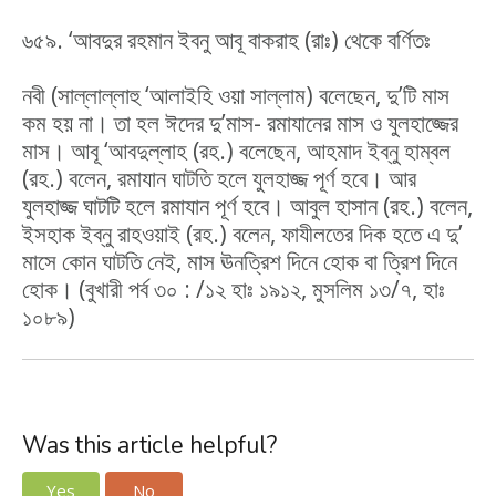
৬৫৯. ‘আবদুর রহমান ইবনু আবূ বাকরাহ (রাঃ) থেকে বর্ণিতঃ
নবী (সাল্লাল্লাহু ‘আলাইহি ওয়া সাল্লাম) বলেছেন, দু’টি মাস
কম হয় না। তা হল ঈদের দু’মাস- রমাযানের মাস ও যুলহাজ্জের
মাস। আবূ ‘আবদুল্লাহ (রহ.) বলেছেন, আহমাদ ইব্‌নু হাম্বল
(রহ.) বলেন, রমাযান ঘাটতি হলে যুলহাজ্জ পূর্ণ হবে। আর
যুলহাজ্জ ঘাটটি হলে রমাযান পূর্ণ হবে। আবুল হাসান (রহ.) বলেন,
ইসহাক ইব্‌নু রাহওয়াই (রহ.) বলেন, ফাযীলতের দিক হতে এ দু’
মাসে কোন ঘাটতি নেই, মাস ঊনত্রিশ দিনে হোক বা ত্রিশ দিনে
হোক। (বুখারী পর্ব ৩০ : /১২ হাঃ ১৯১২, মুসলিম ১৩/৭, হাঃ
১০৮৯)
Was this article helpful?
Yes
No